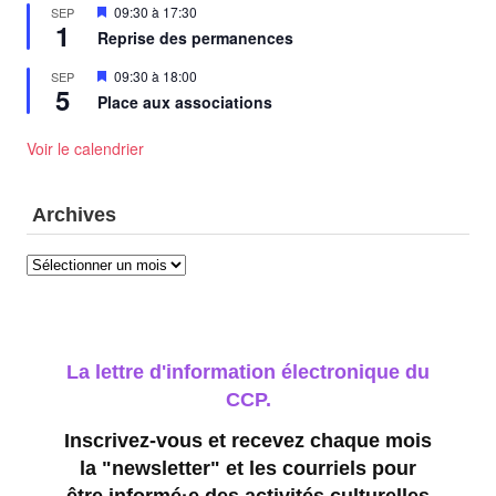
Mis
09:30
à
17:30
SEP
1
en
Reprise des permanences
avant
Mis
09:30
à
18:00
SEP
5
en
Place aux associations
avant
Voir le calendrier
Archives
Archives
La lettre d'information électronique du
CCP.
Inscrivez-vous et recevez chaque mois
la "newsletter" et les courriels pour