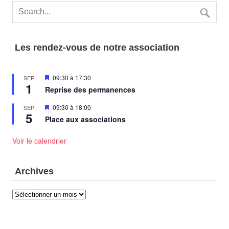
Les rendez-vous de notre association
Mis
09:30
à
17:30
SEP
1
en
Reprise des permanences
avant
Mis
09:30
à
18:00
SEP
5
en
Place aux associations
avant
Voir le calendrier
Archives
Archives