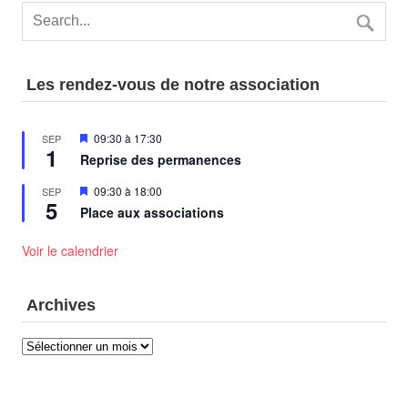
Les rendez-vous de notre association
Mis
09:30
à
17:30
SEP
1
en
Reprise des permanences
avant
Mis
09:30
à
18:00
SEP
5
en
Place aux associations
avant
Voir le calendrier
Archives
Archives