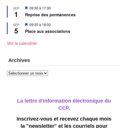
Mis
09:30
à
17:30
SEP
1
en
Reprise des permanences
avant
Mis
09:30
à
18:00
SEP
5
en
Place aux associations
avant
Voir le calendrier
Archives
Archives
La lettre d'information électronique du
CCP.
Inscrivez-vous et recevez chaque mois
la "newsletter" et les courriels pour