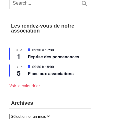
Les rendez-vous de notre
association
Mis
09:30
à
17:30
SEP
1
en
Reprise des permanences
avant
Mis
09:30
à
18:00
SEP
5
en
Place aux associations
avant
Voir le calendrier
Archives
Archives