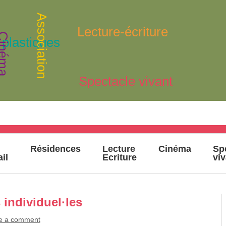
Association
Lecture-écriture
inéma
 plastiques
Spectacle vivant
Résidences
Lecture
Cinéma
Sp
ail
Ecriture
vi
individuel·les
e a comment