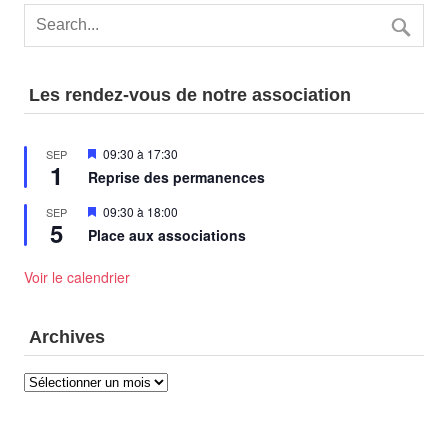
Les rendez-vous de notre association
Mis
09:30
à
17:30
SEP
1
en
Reprise des permanences
avant
Mis
09:30
à
18:00
SEP
5
en
Place aux associations
avant
Voir le calendrier
Archives
Archives