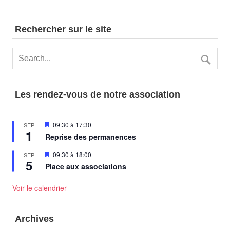
Rechercher sur le site
Les rendez-vous de notre association
Mis
09:30
à
17:30
SEP
1
en
Reprise des permanences
avant
Mis
09:30
à
18:00
SEP
5
en
Place aux associations
avant
Voir le calendrier
Archives