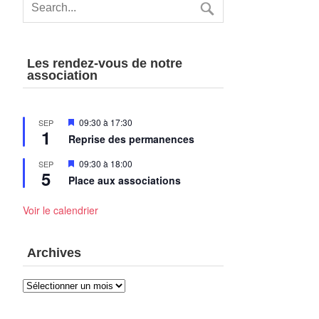
Les rendez-vous de notre
association
Mis
09:30
à
17:30
SEP
1
en
Reprise des permanences
avant
Mis
09:30
à
18:00
SEP
5
en
Place aux associations
avant
Voir le calendrier
Archives
Archives