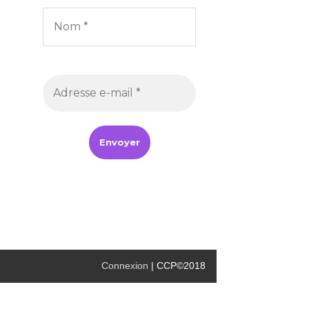
Connexion
| CCP©2018