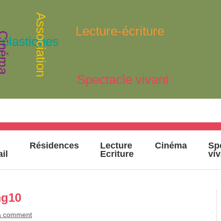
Association
Lecture-écriture
inéma
 plastiques
Spectacle vivant
Résidences
Lecture
Cinéma
Sp
ail
Ecriture
vi
mg10
a comment