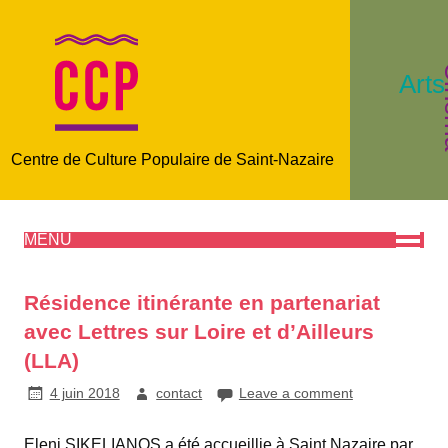
C
Arts
Centre de Culture Populaire de Saint-Nazaire
MENU
Résidence itinérante en partenariat
avec Lettres sur Loire et d’Ailleurs
(LLA)
4 juin 2018
contact
Leave a comment
Eleni SIKELIANOS a été accueillie à Saint Nazaire par