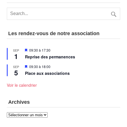
Les rendez-vous de notre association
Mis
09:30
à
17:30
SEP
1
en
Reprise des permanences
avant
Mis
09:30
à
18:00
SEP
5
en
Place aux associations
avant
Voir le calendrier
Archives
Archives