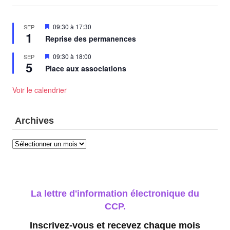
Mis
09:30
à
17:30
SEP
1
en
Reprise des permanences
avant
Mis
09:30
à
18:00
SEP
5
en
Place aux associations
avant
Voir le calendrier
Archives
Archives
La lettre d'information électronique du
CCP.
Inscrivez-vous et recevez chaque mois