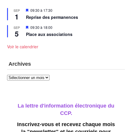
Mis
09:30
à
17:30
SEP
1
en
Reprise des permanences
avant
Mis
09:30
à
18:00
SEP
5
en
Place aux associations
avant
Voir le calendrier
Archives
Archives
La lettre d'information électronique du
CCP.
Inscrivez-vous et recevez chaque mois
la "newsletter" et les courriels pour