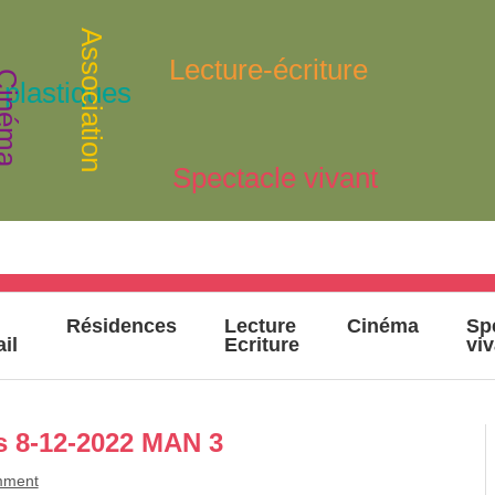
Association
Lecture-écriture
inéma
 plastiques
Spectacle vivant
Résidences
Lecture
Cinéma
Sp
ail
Ecriture
vi
s 8-12-2022 MAN 3
mment