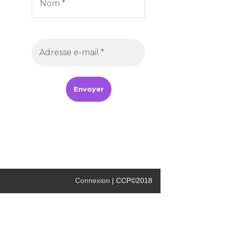
Connexion
| CCP©2018