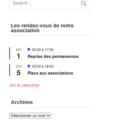
Les rendez-vous de notre
association
Mis
09:30
à
17:30
SEP
1
en
Reprise des permanences
avant
Mis
09:30
à
18:00
SEP
5
en
Place aux associations
avant
Voir le calendrier
Archives
Archives