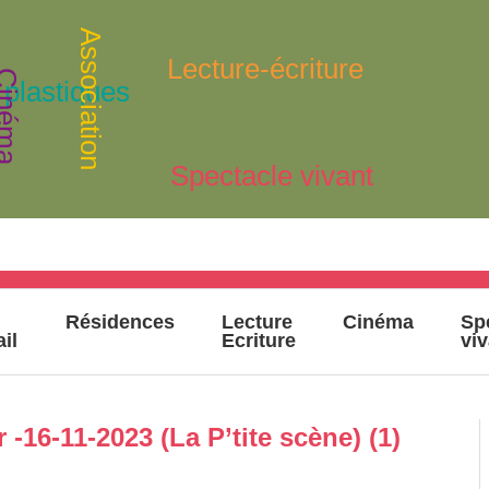
Association
Lecture-écriture
inéma
 plastiques
Spectacle vivant
Résidences
Lecture
Cinéma
Sp
ail
Ecriture
vi
16-11-2023 (La P’tite scène) (1)