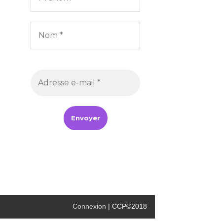
Connexion
| CCP©2018