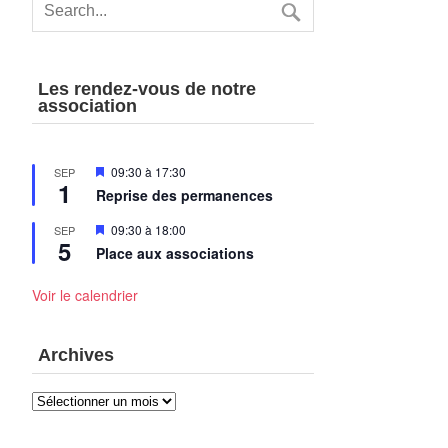
Les rendez-vous de notre
association
Mis
09:30
à
17:30
SEP
1
en
Reprise des permanences
avant
Mis
09:30
à
18:00
SEP
5
en
Place aux associations
avant
Voir le calendrier
Archives
Archives