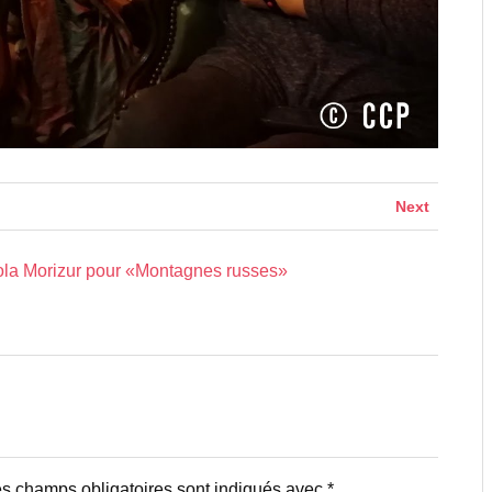
Next
ola Morizur pour «Montagnes russes»
s champs obligatoires sont indiqués avec
*