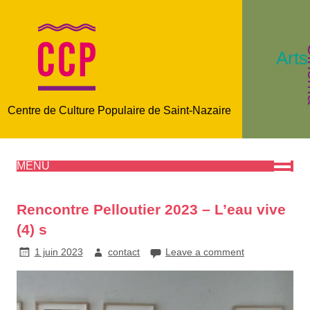
C
Arts
Centre de Culture Populaire de Saint-Nazaire
MENU
Rencontre Pelloutier 2023 – L’eau vive
(4) s
1 juin 2023
contact
Leave a comment