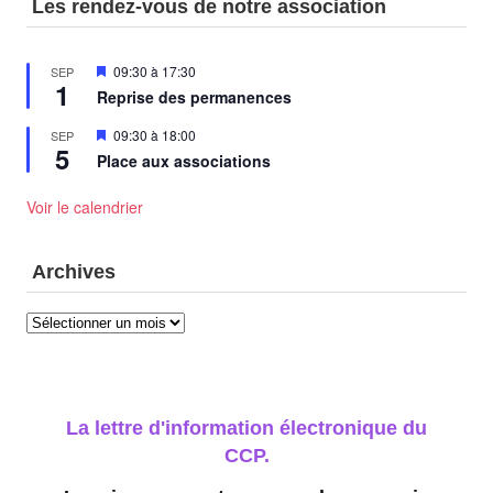
Les rendez-vous de notre association
Mis
09:30
à
17:30
SEP
1
en
Reprise des permanences
avant
Mis
09:30
à
18:00
SEP
5
en
Place aux associations
avant
Voir le calendrier
Archives
Archives
La lettre d'information électronique du
CCP.