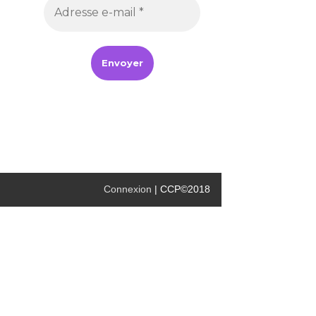
Connexion
| CCP©2018