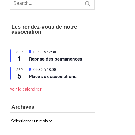
Les rendez-vous de notre
association
Mis
09:30
à
17:30
SEP
1
en
Reprise des permanences
avant
Mis
09:30
à
18:00
SEP
5
en
Place aux associations
avant
Voir le calendrier
Archives
Archives