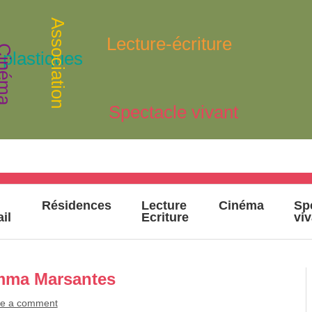
Association
Lecture-écriture
inéma
 plastiques
Spectacle vivant
Résidences
Lecture
Cinéma
Sp
ail
Ecriture
vi
Emma Marsantes
e a comment