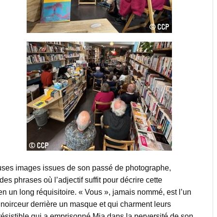
uses images issues de son passé de photographe,
s phrases où l’adjectif suffit pour décrire cette
en un long réquisitoire. « Vous », jamais nommé, est l’un
r noirceur derrière un masque et qui charment leurs
rrésistible qui a emprisonné Mia dans la perversité de son