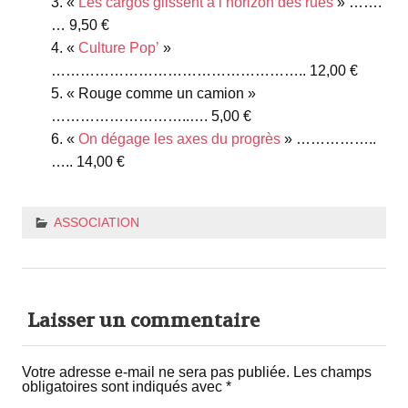
«
Les cargos glissent à l’horizon des rues
» …….
… 9,50 €
«
Culture Pop’
»
…………………………………………….. 12,00 €
« Rouge comme un camion »
………………………..…. 5,00 €
«
On dégage les axes du progrès
» ……………..
….. 14,00 €
ASSOCIATION
Laisser un commentaire
Votre adresse e-mail ne sera pas publiée.
Les champs
obligatoires sont indiqués avec
*