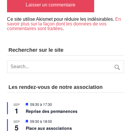
Ce site utilise Akismet pour réduire les indésirables.
En
savoir plus sur la façon dont les données de vos
commentaires sont traitées
.
Rechercher sur le site
Les rendez-vous de notre association
Mis
09:30
à
17:30
SEP
1
en
Reprise des permanences
avant
Mis
09:30
à
18:00
SEP
5
en
Place aux associations
avant