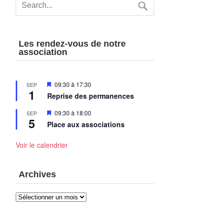
Les rendez-vous de notre
association
Mis
09:30
à
17:30
SEP
1
en
Reprise des permanences
avant
Mis
09:30
à
18:00
SEP
5
en
Place aux associations
avant
Voir le calendrier
Archives
Archives