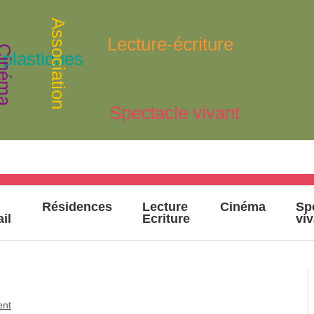
Association
Lecture-écriture
inéma
 plastiques
Spectacle vivant
Résidences
Lecture
Cinéma
Sp
ail
Ecriture
vi
ent