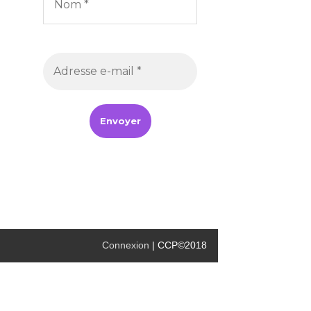
Connexion
| CCP©2018