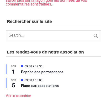
savoir plus sur la façon dont les données de vos
commentaires sont traitées
.
Rechercher sur le site
Les rendez-vous de notre association
Mis
09:30
à
17:30
SEP
1
en
Reprise des permanences
avant
Mis
09:30
à
18:00
SEP
5
en
Place aux associations
avant
Voir le calendrier