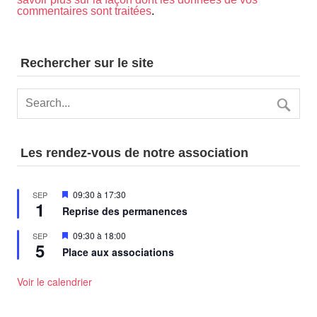
commentaires sont traitées
.
Rechercher sur le site
Les rendez-vous de notre association
Mis
09:30
à
17:30
SEP
1
en
Reprise des permanences
avant
Mis
09:30
à
18:00
SEP
5
en
Place aux associations
avant
Voir le calendrier