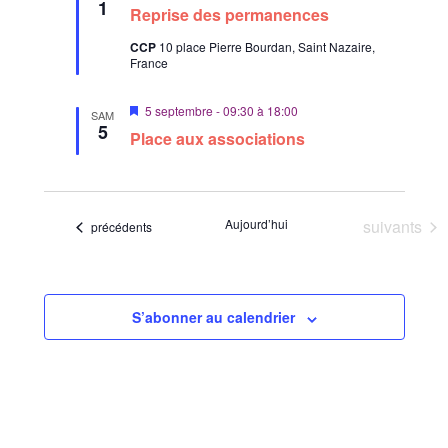
i
1
Reprise des permanences
s
e
CCP
10 place Pierre Bourdan, Saint Nazaire,
n
France
a
v
a
M
5 septembre - 09:30
à
18:00
n
SAM
i
5
t
Place aux associations
s
e
n
a
v
a
Évènement
Aujourd’hui
suivants
Évènements
précédents
n
t
S’abonner au calendrier