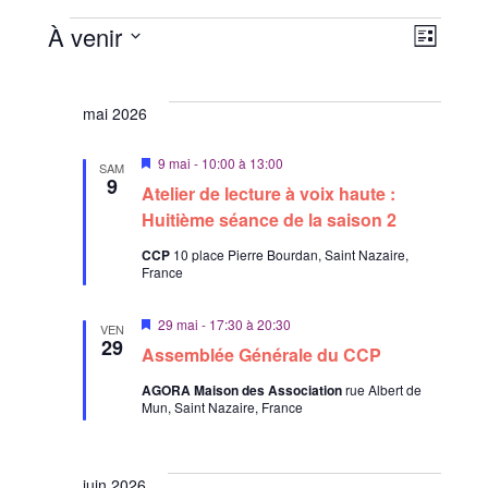
N
N
À venir
L
a
a
i
S
Évènements
v
s
v
é
i
t
mai 2026
i
l
e
g
a
e
g
M
9 mai - 10:00
à
13:00
SAM
t
c
a
i
9
Atelier de lecture à voix haute :
i
s
t
t
e
Huitième séance de la saison 2
o
i
n
i
n
a
CCP
10 place Pierre Bourdan, Saint Nazaire,
o
d
v
o
France
a
n
e
n
n
n
v
t
M
29 mai - 17:30
à
20:30
VEN
p
u
e
i
29
Assemblée Générale du CCP
s
a
e
z
e
s
AGORA Maison des Association
rue Albert de
r
n
u
Mun, Saint Nazaire, France
É
a
n
c
v
v
a
e
o
è
n
d
t
n
juin 2026