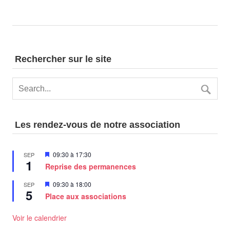
Rechercher sur le site
Les rendez-vous de notre association
Mis
09:30
à
17:30
SEP
1
en
Reprise des permanences
avant
Mis
09:30
à
18:00
SEP
5
en
Place aux associations
avant
Voir le calendrier