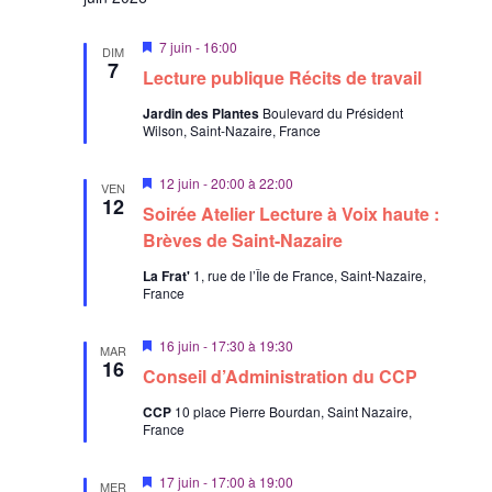
n
a
e
s
t
m
M
7 juin - 16:00
DIM
u
i
7
e
e
Lecture publique Récits de travail
s
l
n
.
e
Jardin des Plantes
Boulevard du Président
t
n
t
Wilson, Saint-Nazaire, France
a
a
v
a
t
M
12 juin - 20:00
à
22:00
n
VEN
i
12
t
Soirée Atelier Lecture à Voix haute :
i
s
e
Brèves de Saint-Nazaire
o
n
a
n
La Frat'
1, rue de l’Île de France, Saint-Nazaire,
v
France
s
a
n
t
M
16 juin - 17:30
à
19:30
MAR
i
16
Conseil d’Administration du CCP
s
e
CCP
10 place Pierre Bourdan, Saint Nazaire,
n
France
a
v
a
M
17 juin - 17:00
à
19:00
n
MER