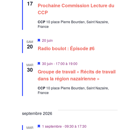
i
17
t
Prochaine Commission Lecture du
s
e
CCP
n
a
CCP
10 place Pierre Bourdan, Saint Nazaire,
v
France
a
n
t
M
20 juin
SAM
i
20
Radio boulot : Épisode #6
s
e
n
a
M
30 juin - 17:00
à
19:00
MAR
v
i
30
Groupe de travail « Récits de travail
a
s
n
e
dans la région nazairienne »
t
n
a
CCP
10 place Pierre Bourdan, Saint Nazaire,
v
France
a
n
t
septembre 2026
M
1 septembre - 09:30
à
17:30
MAR