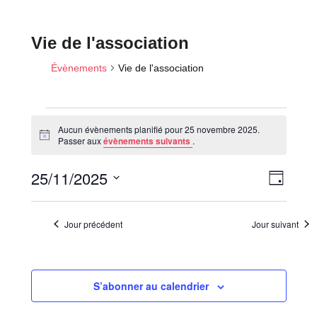
Vie de l'association
Évènements
Vie de l'association
Aucun évènements planifié pour 25 novembre 2025.
Évènements
N
Passer aux
évènements suivants
.
o
for
t
N
N
25/11/2025
i
25
J
c
a
a
o
e
novembre
S
v
u
v
é
2025
i
r
Jour précédent
Jour suivant
i
l
g
a
e
g
t
c
a
i
S’abonner au calendrier
t
t
o
i
i
n