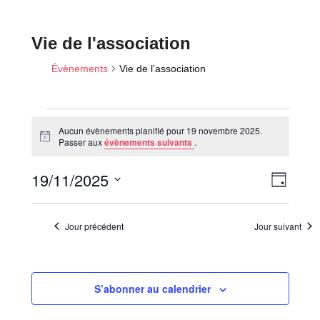
Vie de l'association
Évènements
Vie de l'association
Aucun évènements planifié pour 19 novembre 2025.
Évènements
N
Passer aux
évènements suivants
.
o
for
t
N
N
19/11/2025
i
19
J
c
a
a
o
e
novembre
S
v
u
v
é
2025
i
r
Jour précédent
Jour suivant
i
l
g
a
e
g
t
c
a
i
S’abonner au calendrier
t
t
o
i
i
n