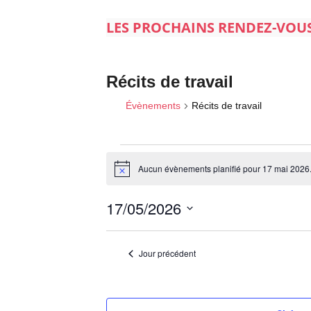
LES PROCHAINS RENDEZ-VOU
Récits de travail
Évènements
Récits de travail
Aucun évènements planifié pour 17 mai 2026
N
Évènements
o
t
17/05/2026
for
i
c
S
17
e
é
Jour précédent
mai
l
2026
e
c