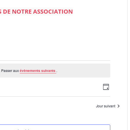
S DE NOTRE ASSOCIATION
. Passer aux
évènements suivants
.
N
N
J
a
o
a
v
u
r
v
i
Jour suivant
g
i
a
g
t