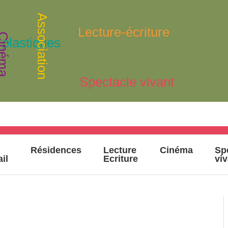
Association
Lecture-écriture
inéma
 plastiques
Spectacle vivant
Résidences
Lecture
Cinéma
Sp
ail
Ecriture
vi