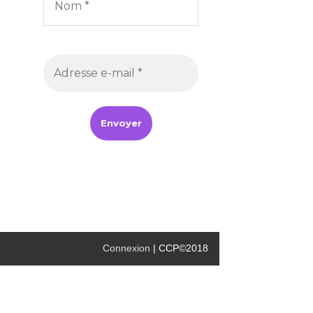
Connexion
| CCP©2018