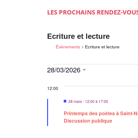
LES PROCHAINS RENDEZ-VOU
Ecriture et lecture
Évènements
Ecriture et lecture
28/03/2026
S
Évènements
é
12:00
for
l
M
28 mars - 12:00
à
17:00
e
28
i
c
s
Printemps des poètes à Saint-Naz
mars
e
t
Discussion publique
n
2026
i
a
v
o
a