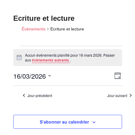
Ecriture et lecture
Évènements
Ecriture et lecture
Aucun évènements planifié pour 16 mars 2026. Passer
Évènements
N
aux
évènements suivants
.
o
for
t
N
N
16/03/2026
i
16
J
c
a
a
o
e
mars
S
v
u
v
é
2026
i
r
Jour précédent
Jour suivant
i
l
g
a
e
g
t
c
a
i
S’abonner au calendrier
t
t
o
i
i
n