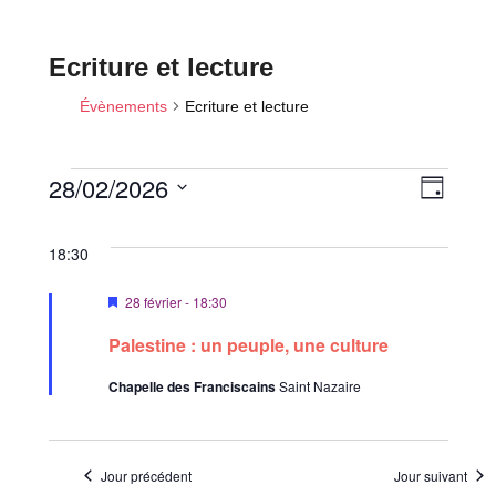
Ecriture et lecture
Évènements
Ecriture et lecture
N
N
28/02/2026
J
a
a
Évènements
o
S
v
u
v
for
é
i
18:30
r
i
l
g
28
a
M
28 février - 18:30
e
g
février
i
t
c
a
s
2026
Palestine : un peuple, une culture
i
e
t
t
n
o
i
Chapelle des Franciscains
Saint Nazaire
a
i
n
v
o
d
a
o
n
n
e
n
t
n
v
Jour précédent
Jour suivant
p
e