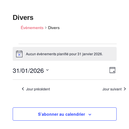
Divers
Évènements
Divers
Aucun évènements planifié pour 31 janvier 2026.
N
Évènements
o
for
t
N
N
31/01/2026
i
31
J
a
c
a
o
S
e
janvier
v
u
v
é
i
r
2026
Jour précédent
Jour suivant
i
l
g
a
e
g
t
c
a
i
S’abonner au calendrier
t
t
o
i
i
n
o