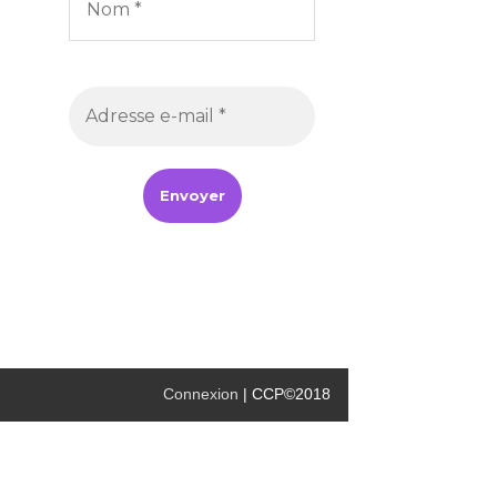
Connexion
| CCP©2018