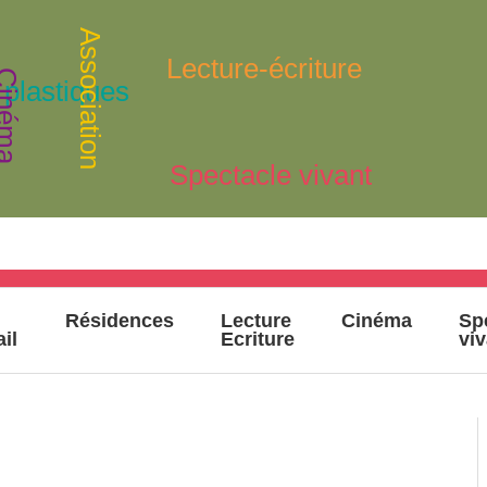
Association
Lecture-écriture
inéma
 plastiques
Spectacle vivant
Résidences
Lecture
Cinéma
Sp
ail
Ecriture
vi