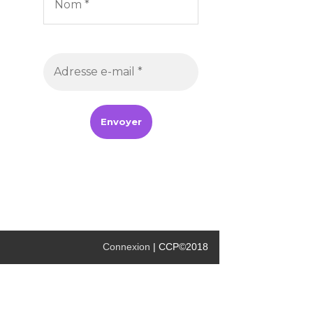
Connexion
| CCP©2018