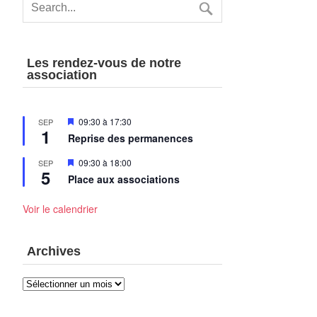
Les rendez-vous de notre
association
Mis
09:30
à
17:30
SEP
1
en
Reprise des permanences
avant
Mis
09:30
à
18:00
SEP
5
en
Place aux associations
avant
Voir le calendrier
Archives
Archives