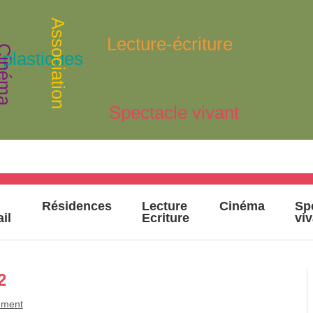
Association
Lecture-écriture
inéma
 plastiques
Spectacle vivant
Résidences
Lecture
Cinéma
Sp
ail
Ecriture
vi
2
mment