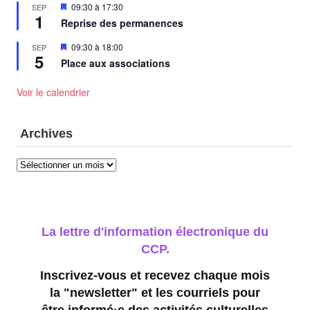
Mis
09:30
à
17:30
SEP
1
en
Reprise des permanences
avant
Mis
09:30
à
18:00
SEP
5
en
Place aux associations
avant
Voir le calendrier
Archives
Archives
La lettre d'information électronique du
CCP.
Inscrivez-vous et recevez chaque mois
la "newsletter" et les courriels pour
être informé·e des activités culturelles