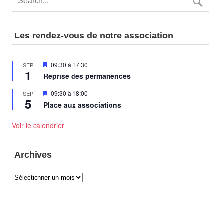
Les rendez-vous de notre association
Mis
09:30
à
17:30
SEP
1
en
Reprise des permanences
avant
Mis
09:30
à
18:00
SEP
5
en
Place aux associations
avant
Voir le calendrier
Archives
Archives