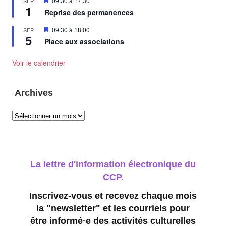
09:30
à
17:30
SEP
1
en
Reprise des permanences
avant
Mis
09:30
à
18:00
SEP
5
en
Place aux associations
avant
Voir le calendrier
Archives
Archives
La lettre d'information électronique du
CCP.
Inscrivez-vous et recevez chaque mois
la "newsletter" et les courriels pour
être informé·e des activités culturelles