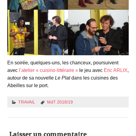
En soirée, quelques-uns, les chanceux, poursuivent
avec
l’atelier « cuisino-littéraire »
le jeu avec
Eric ARLIX
,
autour de sa nouvelle
Le Plat
dans les cuisines des
Abeilles sur le port.
TRAVAIL
MdT 2018/19
Laisser un commentaire