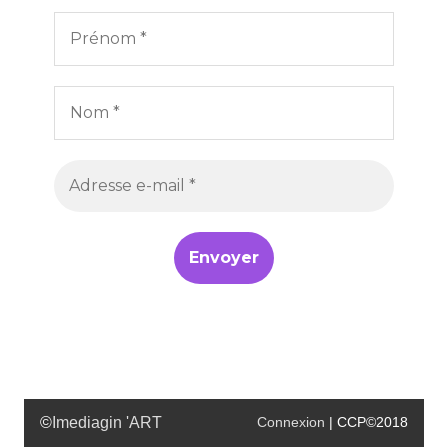
©
Imediagin 'ART
Connexion
| CCP©2018