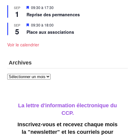
Mis
09:30
à
17:30
SEP
1
en
Reprise des permanences
avant
Mis
09:30
à
18:00
SEP
5
en
Place aux associations
avant
Voir le calendrier
Archives
Archives
La lettre d'information électronique du
CCP.
Inscrivez-vous et recevez chaque mois
la "newsletter" et les courriels pour