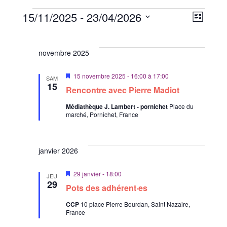
N
N
15/11/2025
 - 
23/04/2026
L
a
a
i
S
Évènements
v
s
v
é
i
t
novembre 2025
i
l
e
g
a
e
g
M
15 novembre 2025 - 16:00
à
17:00
SAM
t
c
a
i
15
Rencontre avec Pierre Madiot
i
s
t
t
e
o
Médiathèque J. Lambert - pornichet
Place du
i
n
i
n
marché, Pornichet, France
a
o
d
v
o
a
n
e
n
n
n
v
t
janvier 2026
p
u
e
a
e
z
M
29 janvier - 18:00
JEU
s
i
29
r
u
Pots des adhérent·es
s
É
n
c
e
v
CCP
10 place Pierre Bourdan, Saint Nazaire,
n
e
o
France
è
a
d
v
n