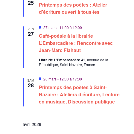
i
25
Printemps des poètes : Atelier
s
e
d’écriture ouvert à tous·tes
n
a
v
M
27 mars - 11:00
à
12:00
VEN
a
i
27
n
Café-poésie à la librairie
s
t
e
L’Embarcadère : Rencontre avec
n
Jean-Marc Flahaut
a
v
Librairie L'Embarcadère
41, avenue de la
a
République, Saint Nazaire, France
n
t
M
28 mars - 12:00
à
17:00
SAM
i
28
Printemps des poètes à Saint-
s
e
Nazaire : Ateliers d’écriture, Lecture
n
en musique, Discussion publique
a
v
a
n
t
avril 2026