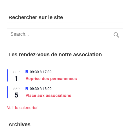
Rechercher sur le site
Les rendez-vous de notre association
Mis
09:30
à
17:30
SEP
1
en
Reprise des permanences
avant
Mis
09:30
à
18:00
SEP
5
en
Place aux associations
avant
Voir le calendrier
Archives