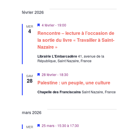
n
a
a
e
n
s
t
t
m
février 2026
u
e
e
l
n
M
4 février - 19:00
.
MER
i
4
t
t
Rencontre – lecture à l’occasion de
s
e
la sortie du livre « Travailler à Saint-
a
n
Nazaire »
t
a
v
i
Librairie L'Embarcadère
41, avenue de la
a
République, Saint Nazaire, France
n
o
t
n
M
28 février - 18:30
SAM
i
28
s
Palestine : un peuple, une culture
s
e
Chapelle des Franciscains
Saint Nazaire, France
n
a
v
a
n
mars 2026
t
M
25 mars - 15:30
à
17:30
MER