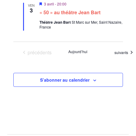
M
3 avril - 20:00
VEN
i
3
« 50 » au théâtre Jean Bart
s
e
Théâtre Jean Bart
St Marc sur Mer, Saint Nazaire,
n
France
a
v
a
n
t
Évènements
précédents
Aujourd’hui
Évènements
suivants
S’abonner au calendrier