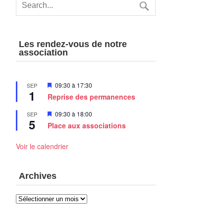
Les rendez-vous de notre
association
Mis
09:30
à
17:30
SEP
1
en
Reprise des permanences
avant
Mis
09:30
à
18:00
SEP
5
en
Place aux associations
avant
Voir le calendrier
Archives
Archives