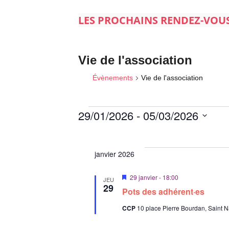
LES PROCHAINS RENDEZ-VOU
Vie de l'association
Évènements
Vie de l'association
29/01/2026
 - 
05/03/2026
S
Évènements
é
janvier 2026
l
e
M
29 janvier - 18:00
JEU
c
i
29
Pots des adhérent·es
s
t
e
i
CCP
10 place Pierre Bourdan, Saint N
n
a
o
v