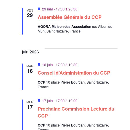
u
a
e
z
M
29 mai - 17:30
à
20:30
VEN
s
i
29
r
u
Assemblée Générale du CCP
s
É
n
c
e
v
AGORA Maison des Association
rue Albert de
n
e
o
Mun, Saint Nazaire, France
è
a
d
v
n
n
a
a
e
n
s
t
t
m
juin 2026
u
e
e
l
n
M
16 juin - 17:30
à
19:30
.
MAR
i
16
t
t
Conseil d’Administration du CCP
s
e
a
CCP
10 place Pierre Bourdan, Saint Nazaire,
n
France
t
a
v
i
a
M
17 juin - 17:00
à
19:00
n
MER
o
i
17
t
Prochaine Commission Lecture du
s
n
e
CCP
n
s
a
CCP
10 place Pierre Bourdan, Saint Nazaire,
v
France