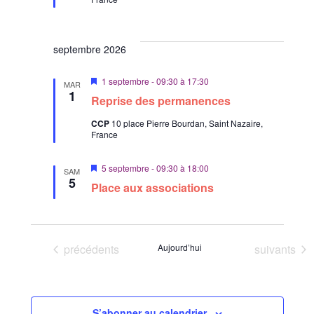
a
n
t
septembre 2026
M
1 septembre - 09:30
à
17:30
MAR
i
1
Reprise des permanences
s
e
CCP
10 place Pierre Bourdan, Saint Nazaire,
n
France
a
v
a
M
5 septembre - 09:30
à
18:00
n
SAM
i
5
t
Place aux associations
s
e
n
a
v
a
Évènements
Évènement
précédents
Aujourd’hui
suivants
n
t
S’abonner au calendrier