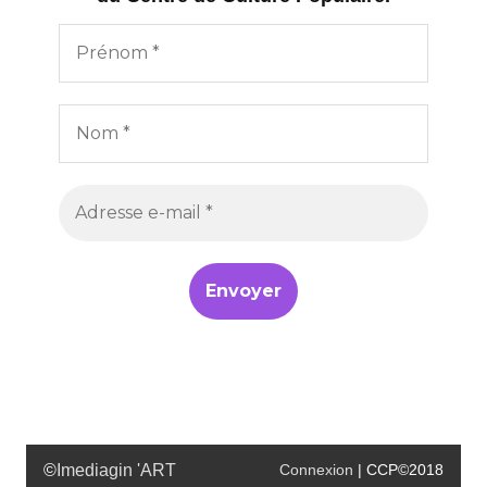
©
Imediagin 'ART
Connexion
| CCP©2018