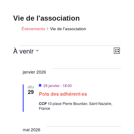
Vie de l'association
Évènements
Vie de l'association
N
N
À venir
L
a
a
Évènements
i
S
v
s
v
é
i
t
janvier 2026
i
l
e
g
a
e
g
M
29 janvier - 18:00
JEU
t
c
a
i
29
Pots des adhérent·es
i
s
t
t
e
o
CCP
10 place Pierre Bourdan, Saint Nazaire,
i
n
i
n
France
a
o
d
v
o
a
n
e
n
n
n
v
t
mai 2026
p
e