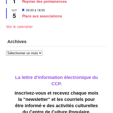
1
Reprise des permanences
avant
Mis
09:30
à
18:00
SEP
5
en
Place aux associations
avant
Voir le calendrier
Archives
Archives
La lettre d'information électronique du
CCP.
Inscrivez-vous et recevez chaque mois
la "newsletter" et les courriels pour
être informé·e des activités culturelles
du Centre de Culture Populaire.