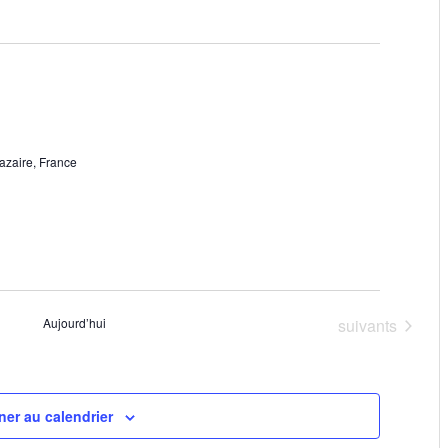
t
a
t
i
o
azaire, France
n
s
Évènements
Aujourd’hui
suivants
er au calendrier