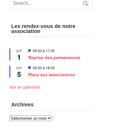
Les rendez-vous de notre
association
Mis
09:30
à
17:30
SEP
1
en
Reprise des permanences
avant
Mis
09:30
à
18:00
SEP
5
en
Place aux associations
avant
Voir le calendrier
Archives
Archives