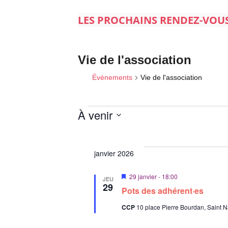
LES PROCHAINS RENDEZ-VOU
Vie de l'association
Évènements
Vie de l'association
À venir
S
Évènements
é
janvier 2026
l
e
M
29 janvier - 18:00
JEU
c
i
29
Pots des adhérent·es
s
t
e
i
CCP
10 place Pierre Bourdan, Saint N
n
a
o
v