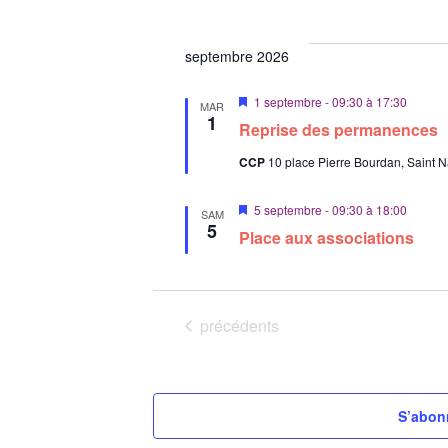
v
a
n
septembre 2026
t
M
1 septembre - 09:30
à
17:30
MAR
i
1
Reprise des permanences
s
e
CCP
10 place Pierre Bourdan, Saint N
n
a
v
M
5 septembre - 09:30
à
18:00
a
SAM
i
5
n
Place aux associations
s
t
e
n
a
v
a
Évènements
précédents
n
t
S’abonn