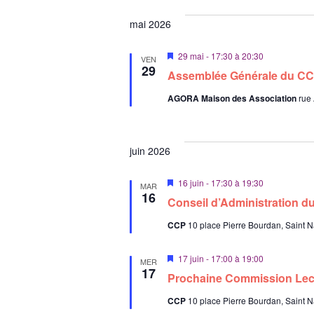
n
a
n
n
mai 2026
t
e
M
29 mai - 17:30
à
20:30
z
VEN
i
29
Assemblée Générale du C
u
s
e
n
AGORA Maison des Association
rue
n
e
a
v
d
a
a
n
juin 2026
t
t
e
M
16 juin - 17:30
à
19:30
MAR
i
16
.
Conseil d’Administration 
s
e
CCP
10 place Pierre Bourdan, Saint N
n
a
v
M
17 juin - 17:00
à
19:00
a
MER
i
17
n
Prochaine Commission Lec
s
t
e
CCP
10 place Pierre Bourdan, Saint N
n
a