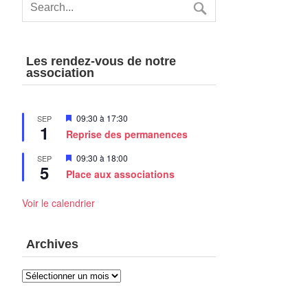
Les rendez-vous de notre
association
Mis
09:30
à
17:30
SEP
1
en
Reprise des permanences
avant
Mis
09:30
à
18:00
SEP
5
en
Place aux associations
avant
Voir le calendrier
Archives
Archives