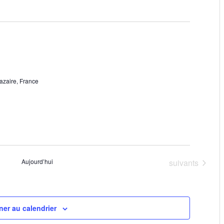
t
a
t
i
o
azaire, France
n
s
Évènements
Aujourd’hui
suivants
er au calendrier