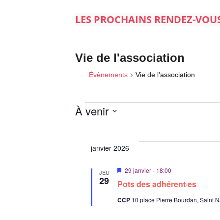
LES PROCHAINS RENDEZ-VOU
Vie de l'association
Évènements
Vie de l'association
À venir
S
Évènements
é
janvier 2026
l
e
M
29 janvier - 18:00
JEU
c
i
29
Pots des adhérent·es
s
t
e
i
CCP
10 place Pierre Bourdan, Saint N
n
a
o
v