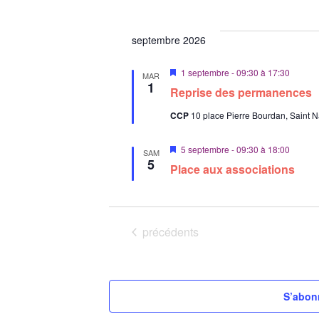
v
a
n
septembre 2026
t
M
1 septembre - 09:30
à
17:30
MAR
i
1
Reprise des permanences
s
e
CCP
10 place Pierre Bourdan, Saint N
n
a
v
M
5 septembre - 09:30
à
18:00
a
SAM
i
5
n
Place aux associations
s
t
e
n
a
v
a
Évènements
précédents
n
t
S’abonn