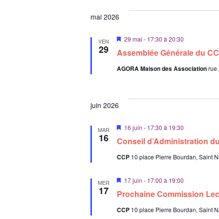
n
a
n
n
mai 2026
t
e
M
29 mai - 17:30
à
20:30
z
VEN
i
29
Assemblée Générale du C
u
s
e
n
AGORA Maison des Association
rue
n
e
a
v
d
a
a
n
juin 2026
t
t
e
M
16 juin - 17:30
à
19:30
MAR
i
16
.
Conseil d’Administration 
s
e
CCP
10 place Pierre Bourdan, Saint N
n
a
v
M
17 juin - 17:00
à
19:00
a
MER
i
17
n
Prochaine Commission Lec
s
t
e
CCP
10 place Pierre Bourdan, Saint N
n
a