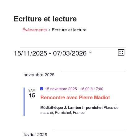
Ecriture et lecture
Évènements
Ecriture et lecture
N
N
15/11/2025
 - 
07/03/2026
L
a
a
Évènements
i
S
v
s
v
é
i
t
novembre 2025
i
l
e
g
a
e
g
M
15 novembre 2025 - 16:00
à
17:00
SAM
t
c
a
i
15
Rencontre avec Pierre Madiot
i
s
t
t
e
o
Médiathèque J. Lambert - pornichet
Place du
i
n
i
n
marché, Pornichet, France
a
o
d
v
o
a
n
e
n
n
n
v
t
février 2026
p
e