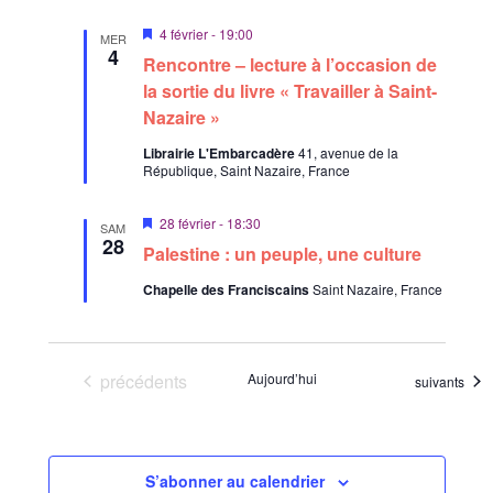
u
a
e
z
M
4 février - 19:00
MER
s
i
4
r
u
Rencontre – lecture à l’occasion de
s
É
n
c
e
la sortie du livre « Travailler à Saint-
v
n
e
Nazaire »
o
è
a
d
v
n
n
Librairie L'Embarcadère
41, avenue de la
a
a
e
République, Saint Nazaire, France
n
s
t
t
m
u
e
e
M
28 février - 18:30
SAM
l
i
n
28
.
Palestine : un peuple, une culture
s
t
t
e
Chapelle des Franciscains
Saint Nazaire, France
n
a
a
v
t
a
i
n
Évènements
précédents
Aujourd’hui
t
Évènements
suivants
o
n
s
S’abonner au calendrier