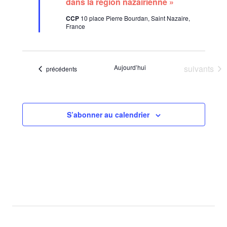
dans la région nazairienne »
n
a
CCP
10 place Pierre Bourdan, Saint Nazaire,
v
France
a
n
t
Évènement
Aujourd’hui
suivants
Évènements
précédents
S’abonner au calendrier