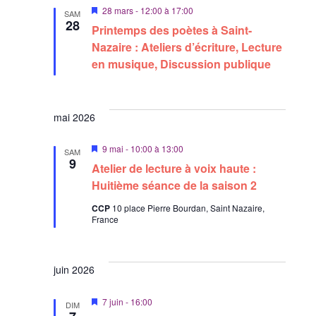
M
28 mars - 12:00
à
17:00
SAM
i
28
Printemps des poètes à Saint-
s
e
Nazaire : Ateliers d’écriture, Lecture
n
en musique, Discussion publique
a
v
a
n
t
mai 2026
M
9 mai - 10:00
à
13:00
SAM
i
9
Atelier de lecture à voix haute :
s
e
Huitième séance de la saison 2
n
a
CCP
10 place Pierre Bourdan, Saint Nazaire,
v
France
a
n
t
juin 2026
M
7 juin - 16:00
DIM
i