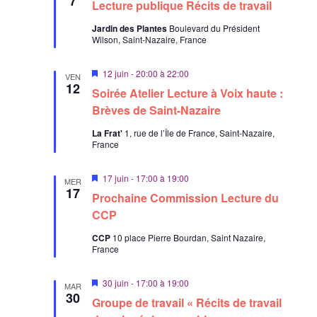
7
Lecture publique Récits de travail
s
e
Jardin des Plantes
Boulevard du Président
n
Wilson, Saint-Nazaire, France
a
v
a
M
12 juin - 20:00
à
22:00
n
VEN
i
12
t
Soirée Atelier Lecture à Voix haute :
s
e
Brèves de Saint-Nazaire
n
a
La Frat'
1, rue de l’Île de France, Saint-Nazaire,
v
France
a
n
t
M
17 juin - 17:00
à
19:00
MER
i
17
Prochaine Commission Lecture du
s
e
CCP
n
a
CCP
10 place Pierre Bourdan, Saint Nazaire,
v
France
a
n
t
M
30 juin - 17:00
à
19:00
MAR
i
30
Groupe de travail « Récits de travail
s
e