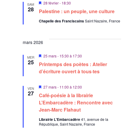
u
M
28 février - 18:30
SAM
a
e
z
i
28
Palestine : un peuple, une culture
s
s
r
u
e
É
Chapelle des Franciscains
Saint Nazaire, France
n
n
c
v
a
e
o
v
è
a
d
n
n
n
mars 2026
a
e
t
s
t
m
M
25 mars - 15:30
à
17:30
u
MER
e
e
i
25
Printemps des poètes : Atelier
l
s
n
.
e
d’écriture ouvert à tous·tes
t
t
n
a
a
v
M
27 mars - 11:00
à
12:00
VEN
a
t
i
27
n
Café-poésie à la librairie
s
i
t
e
L’Embarcadère : Rencontre avec
n
o
Jean-Marc Flahaut
a
n
v
Librairie L'Embarcadère
41, avenue de la
a
s
République, Saint Nazaire, France
n
t