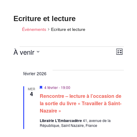
Ecriture et lecture
Évènements
Ecriture et lecture
N
N
À venir
L
a
a
Évènements
i
S
v
s
v
é
i
t
février 2026
i
l
e
g
a
e
g
M
4 février - 19:00
MER
t
c
a
i
4
Rencontre – lecture à l’occasion de
i
s
t
t
e
la sortie du livre « Travailler à Saint-
o
i
n
i
n
Nazaire »
a
o
d
v
o
Librairie L'Embarcadère
41, avenue de la
a
n
e
République, Saint Nazaire, France
n
n
n
v
t
p
e